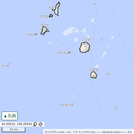
凡例
34.32013, 139.35933
20 km
国土地理院
凡例
国土地理院
解説
淡色地図（100万）
標高タイル（基盤地図情報 数値標高モデル）