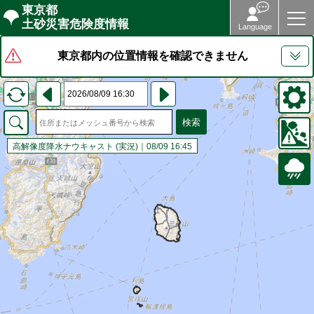
東京都
土砂災害危険度情報
Language
Home
東京都内の位置情報を確認できません
気象情報
土砂災害危険度情報
検索
高解像度降水ナウキャスト
(
実況
)｜08/09 16:45
レーダー雨量
地区別危険度一覧
土砂災害警戒区域マップ
解説