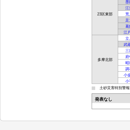
墨
江
23区東部
荒
足
葛
江
立
武
三
府
多摩北部
昭
調
小
小
土砂災害特別警報
発表なし