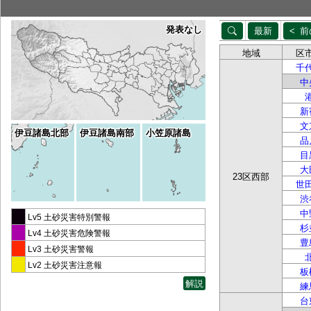
発表なし
最新
前
地域
区
千
中
新
文
伊豆諸島北部
伊豆諸島南部
小笠原諸島
品
目
大
23区西部
世
渋
中
Lv5 土砂災害特別警報
杉
Lv4 土砂災害危険警報
豊
Lv3 土砂災害警報
Lv2 土砂災害注意報
板
解説
練
台