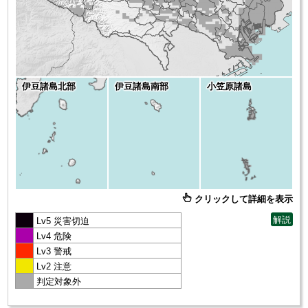
Language
日本語
English
伊豆諸島北部
伊豆諸島南部
小笠原諸島
한국어
中文（简体）
中文（繁體）
クリックして詳細を表示
解説
Lv5 災害切迫
Lv4 危険
Lv3 警戒
Lv2 注意
判定対象外