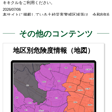
キキクルをご利用ください。
2026/07/06
本サイトに掲載している土砂災害警戒区域等は、令和8年6
月24日告示までの情報です。
2026/05/28
その他のコンテンツ
本システムは、新しい防災気象情報へ対応しました。引き
続き、土砂災害による被害の防止軽減のため、本システム
のご活用をお願いします。
地区別危険度情報（地図）
2026/05/13
新しい防災気象情報への移行のため、5/28(木) 9:00～17:00
の間、システムの利用を停止します。ご迷惑をおかけしま
すが、ご理解とご協力をよろしくお願いします。システム
停止中は気象庁キキクルをご利用ください。
2026/05/12
メンテナンスのため、5/19 9:00～18:00の間、システムの
利用を一時停止します。ご迷惑をおかけしますが、ご理解
とご協力をよろしくお願いします。システム停止中は気象
庁キキクルをご利用ください。
2025/12/25