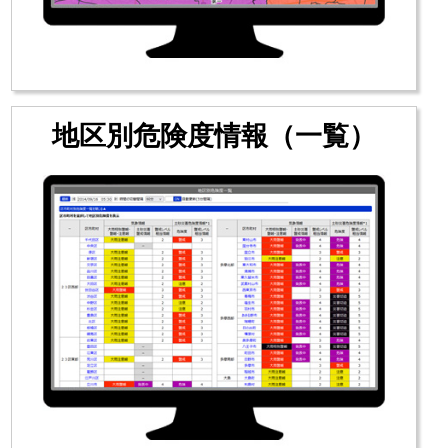
メンテナンスのため、1/20(火) 9:00～1/23(金) 17:30の間、
システムの利用を停止します。ご迷惑をおかけしますが、
ご理解とご協力をよろしくお願いします。
2024/05/17
東京都土砂災害危険度情報は、令和６年５月２４日１４時
００分から正式運用開始です。大雨による土砂災害による
地区別危険度情報（一覧）
被害の防止軽減にお役立てください。
2024/05/17
東京都の土砂災害警戒避難基準雨量は令和５年６月８日に
改訂したものです。
▶詳細