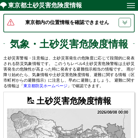
東京都土砂災害危険度情報
HOME
東京都内の位置情報を確認できません
気象情報
気象・土砂災害危険度情報
土砂災害危険度情報
土砂災害警報・注意報は、土砂災害発生の危険度に応じて段階的に発表
される防災気象情報です。 このうちレベル4土砂災害危険警報は土砂災
地区別危険度一覧
害発生の危険性が高まった時に発表する避難指示相当の情報です。 雨が
地区別危険度一覧
降り始めたら、気象情報や土砂災害危険度情報、避難に関する情報（区
市町村からの避難指示）に注意し、早めに避難しましょう。 避難に関す
る情報は「
東京都防災ホームページ
」で確認できます。
地区別危険度時系列一覧
土砂災害危険度情報
土砂災害警戒区域マップ
2026/08/08 00:00
解説