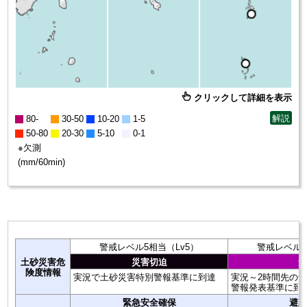
クリックして詳細を表示
解説
80-
30-50
10-20
1-5
50-80
20-30
5-10
0-1
欠測
(mm/60min)
警戒レベル5相当（Lv5）
警戒レベル4
土砂災害危
災害切迫
危
険度情報
実況で土砂災害特別警報基準に到達
実況～2時間先の
警報発表基準に到
緊急安全確保
避難