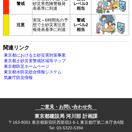
警戒
砂災害危険警報発
レベル3
表基準に到達
相当
実況～6時間先の予
警戒
注意
想で土砂災害注意
レベル2
報発表基準に到達
相当
関連リンク
東京都における土砂災害対策事業
東京都土砂災害警戒区域等マップ
東京都防災ホームページ
東京都水防災総合情報システム
気象庁防災情報
ご意見・お問い合わせ先
東京都建設局 河川部 計画課
〒163-8001 東京都新宿区西新宿2-8-1 東京都庁第二本庁舎6階
Tel: 03-5320-5394