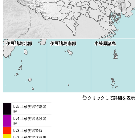
伊豆諸島北部
伊豆諸島南部
小笠原諸島
クリックして詳細を表示
Lv5 土砂災害特別警
報
Lv4 土砂災害危険警
報
Lv3 土砂災害警報
Lv2 土砂災害注意報