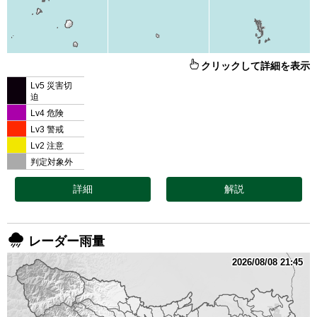
クリックして詳細を表示
Lv5 災害切
迫
Lv4 危険
Lv3 警戒
Lv2 注意
判定対象外
詳細
解説
レーダー雨量
2026/08/08 21:45