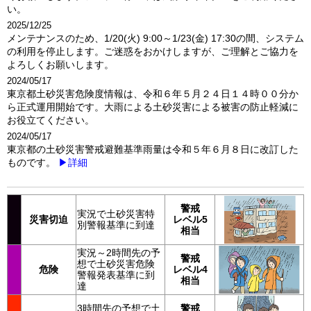
い。
2025/12/25
メンテナンスのため、1/20(火) 9:00～1/23(金) 17:30の間、システム
の利用を停止します。ご迷惑をおかけしますが、ご理解とご協力を
よろしくお願いします。
2024/05/17
東京都土砂災害危険度情報は、令和６年５月２４日１４時００分か
ら正式運用開始です。大雨による土砂災害による被害の防止軽減に
お役立てください。
2024/05/17
東京都の土砂災害警戒避難基準雨量は令和５年６月８日に改訂した
ものです。
▶詳細
警戒
実況で土砂災害特
災害切迫
レベル5
別警報基準に到達
相当
実況～2時間先の予
警戒
想で土砂災害危険
危険
レベル4
警報発表基準に到
相当
達
3時間先の予想で土
警戒