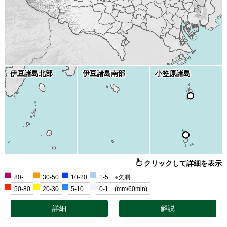
伊豆諸島北部
伊豆諸島南部
小笠原諸島
クリックして詳細を表示
80-
30-50
10-20
1-5
欠測
50-80
20-30
5-10
0-1
(mm/60min)
詳細
解説