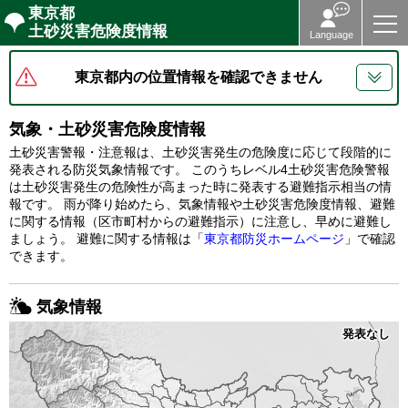
東京都
土砂災害危険度情報
Language
Home
東京都内の位置情報を確認できません
気象情報
気象・土砂災害危険度情報
土砂災害警報・注意報は、土砂災害発生の危険度に応じて段階的に
土砂災害危険度情報
発表される防災気象情報です。 このうちレベル4土砂災害危険警報
は土砂災害発生の危険性が高まった時に発表する避難指示相当の情
報です。 雨が降り始めたら、気象情報や土砂災害危険度情報、避難
レーダー雨量
に関する情報（区市町村からの避難指示）に注意し、早めに避難し
ましょう。 避難に関する情報は「
東京都防災ホームページ
」で確認
地区別危険度一覧
できます。
土砂災害警戒区域マップ
気象情報
発表なし
解説